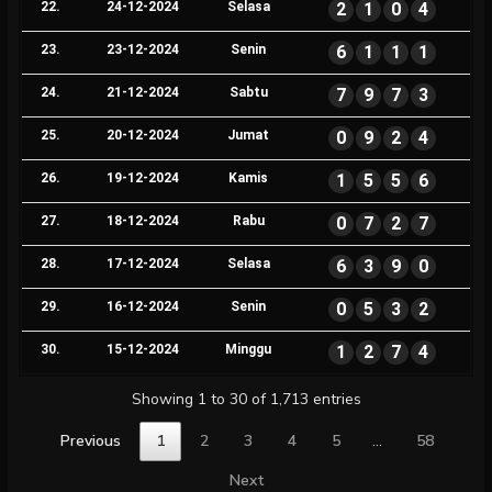
22.
24-12-2024
Selasa
2
1
0
4
23.
23-12-2024
Senin
6
1
1
1
24.
21-12-2024
Sabtu
7
9
7
3
25.
20-12-2024
Jumat
0
9
2
4
26.
19-12-2024
Kamis
1
5
5
6
27.
18-12-2024
Rabu
0
7
2
7
28.
17-12-2024
Selasa
6
3
9
0
29.
16-12-2024
Senin
0
5
3
2
30.
15-12-2024
Minggu
1
2
7
4
Showing 1 to 30 of 1,713 entries
Previous
1
2
3
4
5
…
58
Next