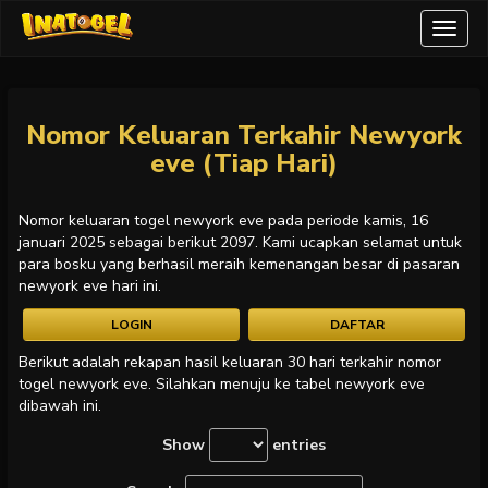
Nomor Keluaran Terkahir Newyork
eve (Tiap Hari)
Nomor keluaran togel newyork eve pada periode kamis, 16
januari 2025 sebagai berikut 2097. Kami ucapkan selamat untuk
para bosku yang berhasil meraih kemenangan besar di pasaran
newyork eve hari ini.
LOGIN
DAFTAR
Berikut adalah rekapan hasil keluaran 30 hari terkahir nomor
togel newyork eve. Silahkan menuju ke tabel newyork eve
dibawah ini.
Show
entries