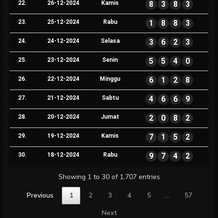
22.
26-12-2024
Kamis
8
3
8
3
23.
25-12-2024
Rabu
1
8
8
3
24.
24-12-2024
Selasa
3
6
2
3
25.
23-12-2024
Senin
5
5
4
0
26.
22-12-2024
Minggu
6
1
2
8
27.
21-12-2024
Sabtu
4
6
6
9
28.
20-12-2024
Jumat
2
0
8
2
29.
19-12-2024
Kamis
7
1
5
2
30.
18-12-2024
Rabu
9
7
4
2
Showing 1 to 30 of 1,707 entries
Previous
1
2
3
4
5
…
57
Next